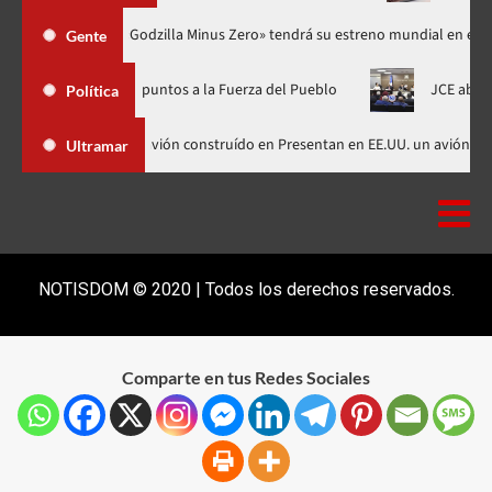
e pasó en la vida
«Godzilla Minus Zero» tendrá su estreno mund
Gente
 más de 22 puntos a la Fuerza del Pueblo
JCE abre proceso sa
Política
Presentan en EE.UU. un avión construído en Presentan en EE.UU.
Ultramar
NOTISDOM © 2020 | Todos los derechos reservados.
Comparte en tus Redes Sociales