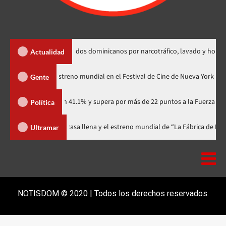
extradición de dos dominicanos por narcotráfico, lavado y homicidio
Actualidad
odzilla Minus Zero» tendrá su estreno mundial en el Festival de Cine de Nu
Gente
rtidario con 41.1% y supera por más de 22 puntos a la Fuerza del Pueblo
Política
val celebra 15 años con una gala a casa llena y el estreno mundial de “La F
Ultramar
NOTISDOM © 2020 | Todos los derechos reservados.