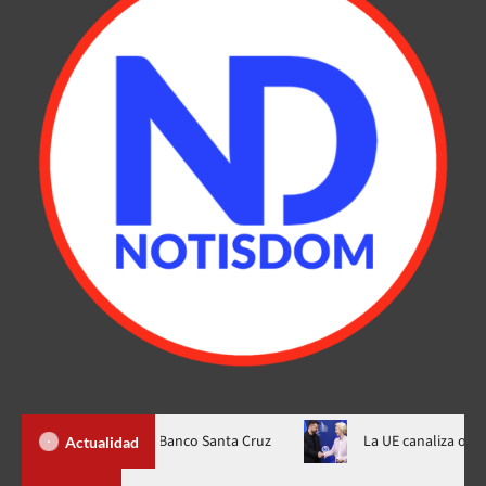
ficación “AA-” al Banco Santa Cruz
La UE canaliza otros $1.400 M
Actualidad