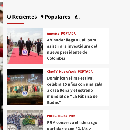
Recientes
Populares
.
America
PORTADA
Abinader llega a Cali para
asistir a la investidura del
nuevo presidente de
Colombia
CineTV
Nueva York
PORTADA
Dominican Film Festival
celebra 15 años con una gala
a casa llena y el estreno
mundial de “La Fábrica de
Bodas”
PRINCIPALES
PRM
PRM conserva el liderazgo
partidario con 41.1% y