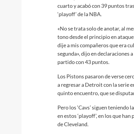
cuarto y acabó con 39 puntos tras
‘playoff’ de la NBA.
«No se trata solo de anotar, al m
tono desde el principio en ataque.
dije a mis compañeros que era cu
segunda», dijo en declaraciones a 
partido con 43 puntos.
Los Pistons pasaron de verse cerca
a regresar a Detroit con la serie 
quinto encuentro, que se disputa
Pero los ‘Cavs’ siguen teniendo l
en estos ‘playoff’, en los que han
de Cleveland.