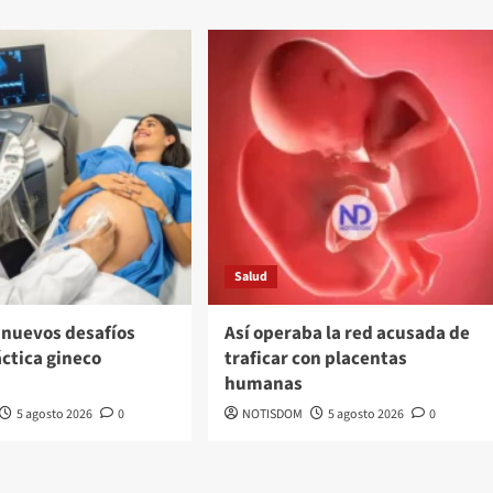
Salud
 nuevos desafíos
Así operaba la red acusada de
áctica gineco
traficar con placentas
a
humanas
5 agosto 2026
0
NOTISDOM
5 agosto 2026
0