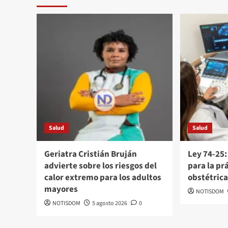
Salud
Salud
Geriatra Cristián Bruján
Ley 74-25:
advierte sobre los riesgos del
para la pr
calor extremo para los adultos
obstétric
mayores
NOTISDOM
NOTISDOM
5 agosto 2026
0