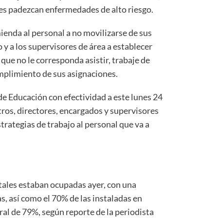
es padezcan enfermedades de alto riesgo.
ienda al perso­nal a no movilizarse de sus
 y a los supervi­sores de área a establecer
ue no le corres­ponda asistir, trabaje de
mplimiento de sus asignaciones.
de Educación con efectividad a este lunes 24
ros, directores, en­cargados y supervisores
trategias de trabajo al personal que va a
tales estaban ocupadas ayer, con una
, así como el 70% de las instaladas en
ral de 79%, según reporte de la periodista