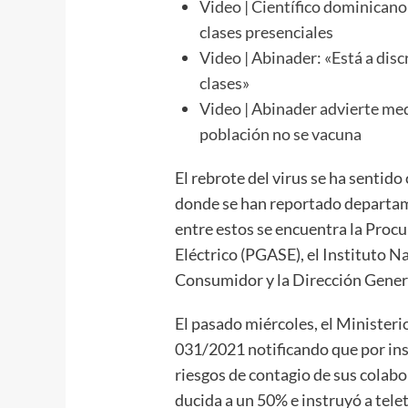
Video | Científico dominicano
clases presenciales
Video | Abinader: «Está a discr
clases»
Video | Abinader advierte med
población no se vacuna
El rebrote del virus se ha sentido
donde se han reportado de­parta
en­tre estos se encuentra la Proc
Eléc­trico (PGASE), el Instituto 
Consumi­dor y la Dirección Gene
El pasado miércoles, el Mi­nisterio
031/2021 notificando que por instr
riesgos de contagio de sus colabor
ducida a un 50% e instruyó a tele