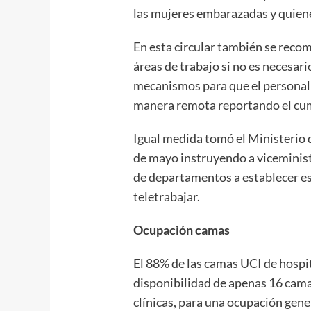
las mu­jeres embarazadas y quien
En esta circular también se recom
áreas de trabajo si no es necesario
mecanismos para que el personal q
manera remota reportan­do el cu
Igual medida tomó el Mi­nisterio 
de mayo instruyendo a vi­ceminist
de departamentos a estable­cer es
tele­trabajar.
Ocupación camas
El 88% de las camas UCI de hospi
disponibilidad de apenas 16 camas
clínicas, para una ocupación gene