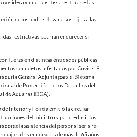
 considera «imprudente» apertura de las
eción de los padres llevar a sus hijos a las
idas restrictivas podrían endurecer si
 con fuerza en dis­tintas entidades públicas
mentos completos in­fectados por Covid-19,
uraduría General Ad­junta para el Sistema
Nacional de Protección de los Derechos del
ral de Aduanas (DGA).
 de Interior y Policía emitió la circular
uc­ciones del ministro y para re­ducir los
adores la asis­tencia del personal sería re­
trabajar a los empleados de más de 65 años,