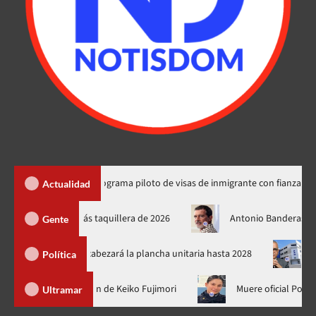
o explica programa piloto de visas de inmigrante con fianza en RD
Actualidad
ay’ se convierte en la película más taquillera de 2026
Antoni
Gente
RM y encabezará la plancha unitaria hasta 2028
Carlos Gabriel
Política
binader no fue a la toma de posesión de Keiko Fujimori
Muere 
Ultramar