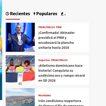
Recientes
Populares
.
PRINCIPALES
PRM
¡Confirmado! Abinader
presidirá el PRM y
encabezará la plancha
unitaria hasta 2028
Deportes
PRINCIPALES
¡Atletismo dominicano hace
historia! Conquista su
undécimo oro y rompe récord
en SD 2026
Mundiales
Irán condiciona reapertura
de Ormuz al fin de amenazas