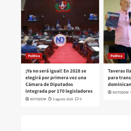
Politica
Politica
¡Ya no será igual! En 2028 se
Taveras ll
elegirá por primera vez una
para trans
Cámara de Diputados
dominica
integrada por 170 legisladores
NOTISDOM
NOTISDOM
5 agosto 2026
0