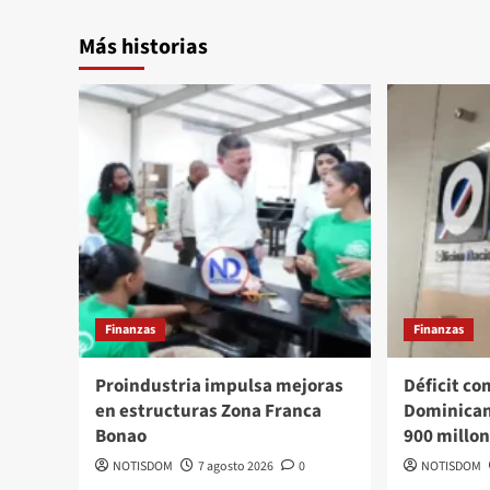
Más historias
Finanzas
Finanzas
Proindustria impulsa mejoras
Déficit co
en estructuras Zona Franca
Dominican
Bonao
900 millo
NOTISDOM
7 agosto 2026
0
NOTISDOM