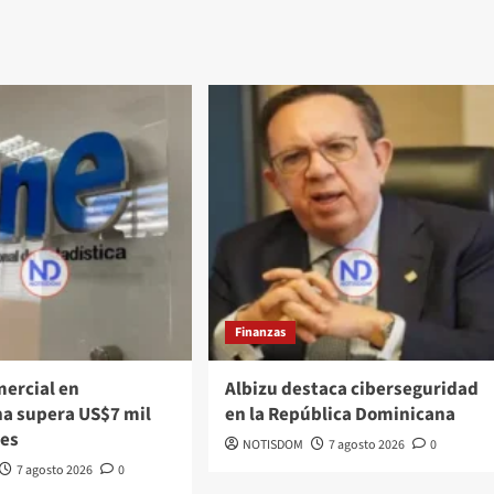
Finanzas
mercial en
Albizu destaca ciberseguridad
a supera US$7 mil
en la República Dominicana
nes
NOTISDOM
7 agosto 2026
0
7 agosto 2026
0