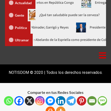
más de 1.900 muertos en República Congo
Entregan medicinas 
Actualidad
reno hasta 20 de agosto
¿Qué tan saludable puede ser la cerv
Gente
ificada con Abinader, Garrigó y Reyes
Presidente Abinader, Hip
Política
inader participa en la investidura de Abelardo de la Espriella como presid
Ultramar
NOTISDOM © 2020 | Todos los derechos reservados.
Comparte en tus Redes Sociales