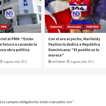
PRM
Deportes
Nacionales
PORTADA
riel al PRM: “Están
Con el oro al pecho, Marileidy
 futuro o cavando la
Paulino lo dedica a República
na obra política
Dominicana: “El pueblo se lo
merece”
6 agosto 2026
0
NOTISDOM
6 agosto 2026
0
Los campos obligatorios están marcados con
*