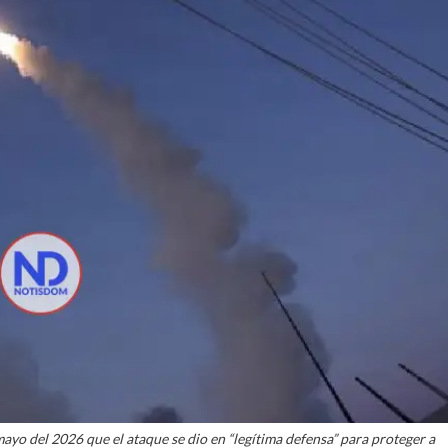
yo del 2026 que el ataque se dio en “legítima defensa” para proteger a