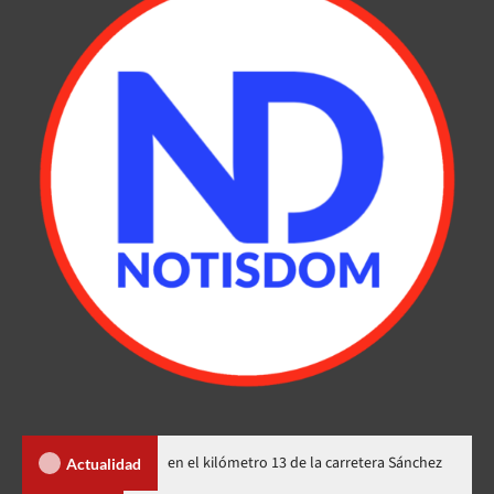
rvicio eléctrico en el kilómetro 13 de la carretera Sánchez
Gus
Actualidad