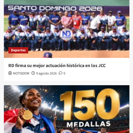
Deportes
RD firma su mejor actuación histórica en los JCC
NOTISDOM
9 agosto 2026
0