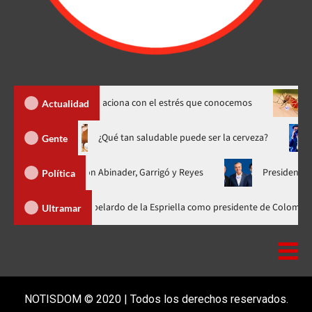
s» y cómo se relaciona con el estrés que conocemos
Dengue sub
Actualidad
o hasta 20 de agosto
¿Qué tan saludable puede ser la cerveza
Gente
 unificada con Abinader, Garrigó y Reyes
Presidente Abinader, 
Política
der participa en la investidura de Abelardo de la Espriella como president
Ultramar
NOTISDOM © 2020 | Todos los derechos reservados.