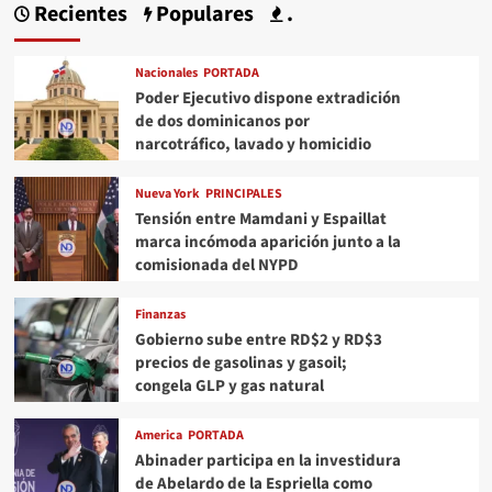
Recientes
Populares
.
Nacionales
PORTADA
Poder Ejecutivo dispone extradición
de dos dominicanos por
narcotráfico, lavado y homicidio
Nueva York
PRINCIPALES
Tensión entre Mamdani y Espaillat
marca incómoda aparición junto a la
comisionada del NYPD
Finanzas
Gobierno sube entre RD$2 y RD$3
precios de gasolinas y gasoil;
congela GLP y gas natural
America
PORTADA
Abinader participa en la investidura
de Abelardo de la Espriella como