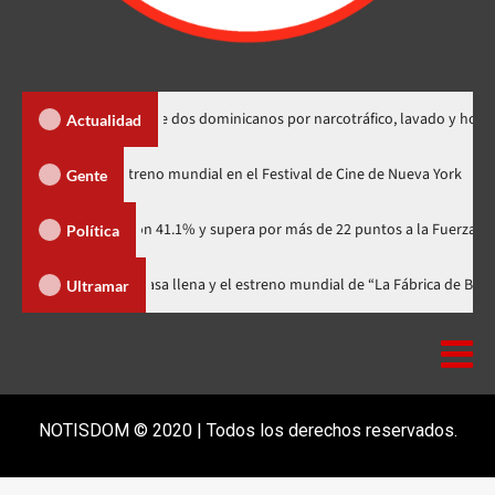
 extradición de dos dominicanos por narcotráfico, lavado y homicidio
Actualidad
dzilla Minus Zero» tendrá su estreno mundial en el Festival de Cine de Nue
Gente
rtidario con 41.1% y supera por más de 22 puntos a la Fuerza del Pueblo
Política
al celebra 15 años con una gala a casa llena y el estreno mundial de “La F
Ultramar
NOTISDOM © 2020 | Todos los derechos reservados.