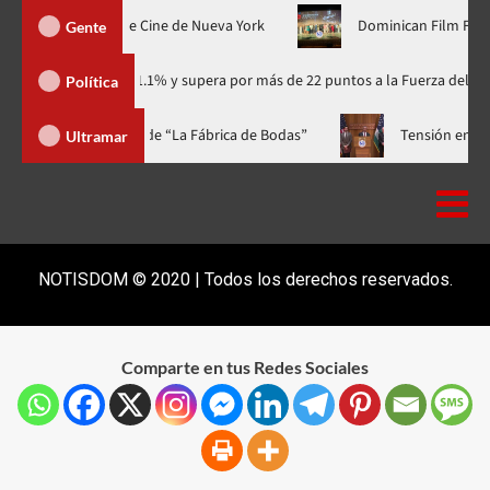
 estreno mundial en el Festival de Cine de Nueva York
Dominic
Gente
ario con 41.1% y supera por más de 22 puntos a la Fuerza del Pueblo
Política
la a casa llena y el estreno mundial de “La Fábrica de Bodas”
Ultramar
NOTISDOM © 2020 | Todos los derechos reservados.
Comparte en tus Redes Sociales