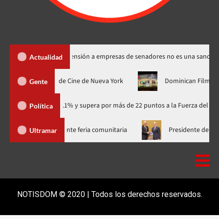
Santos dice suspensión a empresas de senadores no es una sanción
Actualidad
u estreno mundial en el Festival de Cine de Nueva York
Domini
Gente
ario con 41.1% y supera por más de 22 puntos a la Fuerza del Pueblo
Política
 más de 300 familias del Bronx durante feria comunitaria
Pres
Ultramar
NOTISDOM © 2020 | Todos los derechos reservados.