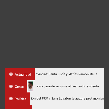
dos nuevas provincias: Santa Lucía y Matías Ramón Mella
Dólar
Actualidad
 ahora en nuevo horario
Yiyo Sarante se suma al Festival Pres
Gente
 Organización del PRM y Sanz Lovatón le augura protagonismo político
Política