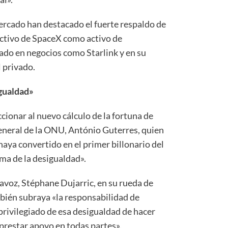
mercado han destacado el fuerte respaldo de
activo de SpaceX como activo de
yado en negocios como Starlink y en su
l privado.
gualdad»
cionar al nuevo cálculo de la fortuna de
general de la ONU, António Guterres, quien
haya convertido en el primer billonario del
ma de la desigualdad».
tavoz, Stéphane Dujarric, en su rueda de
mbién subraya «la responsabilidad de
privilegiado de esa desigualdad de hacer
prestar apoyo en todas partes».