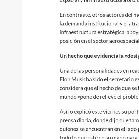
En contraste, otros actores del 
la demanda institucional y el atr
infraestructura estratégica, apo
posición en el sector aeroespacia
Un hecho que evidencia la «desi
Una de las personalidades en reac
Elon Musk ha sido el secretario 
considera que el hecho de que se 
mundo «pone de relieve el proble
Así lo explicó este viernes su por
prensa diaria, donde dijo que ta
quienes se encuentran en el lado 
todo lo que esté en su mano para 