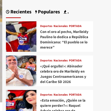
Recientes
Populares
.
Deportes
Nacionales
PORTADA
Con el oro al pecho, Marileidy
Paulino lo dedica a República
Dominicana: “El pueblo se lo
merece”
Deportes
Nacionales
PORTADA
«¡Qué orgullo!»: Abinader
celebra oro de Marileidy en
Juegos Centroamericanos y
del Caribe SD 2026
Deportes
Nacionales
PORTADA
«Esta emoción, ¿Quién se la
quiere perder?»: Raquel
Arbaje celebra oro de