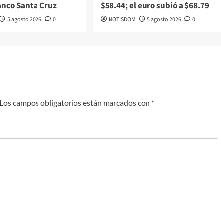
anco Santa Cruz
$58.44; el euro subió a $68.79
5 agosto 2026
0
NOTISDOM
5 agosto 2026
0
Los campos obligatorios están marcados con
*