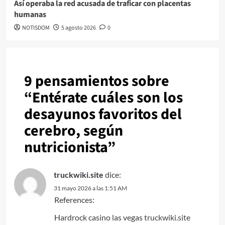
Así operaba la red acusada de traficar con placentas
humanas
NOTISDOM
5 agosto 2026
0
9 pensamientos sobre
“
Entérate cuáles son los
desayunos favoritos del
cerebro, según
nutricionista
”
truckwiki.site
dice:
31 mayo 2026 a las 1:51 AM
References:
Hardrock casino las vegas
truckwiki.site