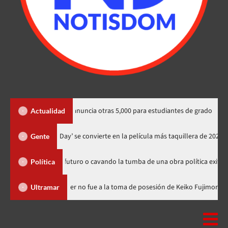
acionales y anuncia otras 5,000 para estudiantes de grado
Con
Actualidad
‘Spider-Man: Brand New Day’ se convierte en la película más taquille
Gente
sembrando futuro o cavando la tumba de una obra política exitosa”
Política
minicana
Luis Abinader no fue a la toma de posesión de Keiko 
Ultramar