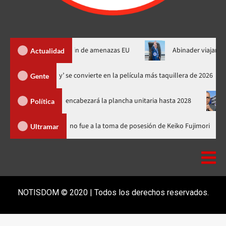
 de Ormuz al fin de amenazas EU
Abinader viajará a Colombia a
Actualidad
‘Spider-Man: Brand New Day’ se convierte en la película más taquillera
Gente
á el PRM y encabezará la plancha unitaria hasta 2028
Carlos G
Política
nicana
Luis Abinader no fue a la toma de posesión de Keiko Fu
Ultramar
NOTISDOM © 2020 | Todos los derechos reservados.