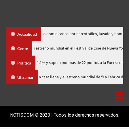
radición de dos dominicanos por narcotráfico, lavado y homicidio
Actualidad
«Godzilla Minus Zero» tendrá su estreno mundial en el Festival de Cine de
Gente
ario con 41.1% y supera por más de 22 puntos a la Fuerza del Pueblo
Política
stival celebra 15 años con una gala a casa llena y el estreno mundial de “L
Ultramar
NOTISDOM © 2020 | Todos los derechos reservados.