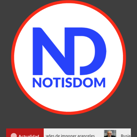
p nuevas facultades de imponer aranceles
Rusia condiciona pa
Actualidad