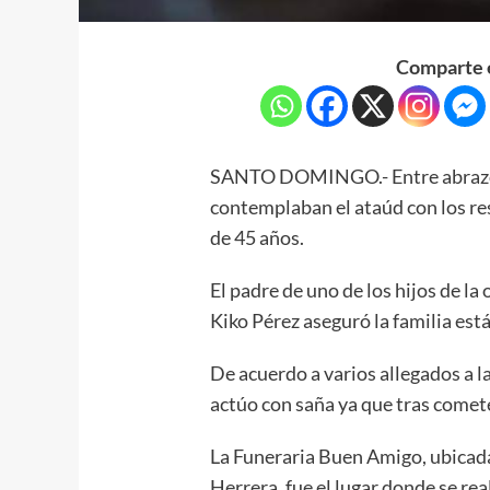
Comparte e
SANTO DOMINGO.- Entre abrazos y
contemplaban el ataúd con los r
de 45 años.
El padre de uno de los hijos de la 
Kiko Pérez aseguró la familia est
De acuerdo a varios allegados a l
actúo con saña ya que tras comet
La Funeraria Buen Amigo, ubicada
Herrera, fue el lugar donde se real