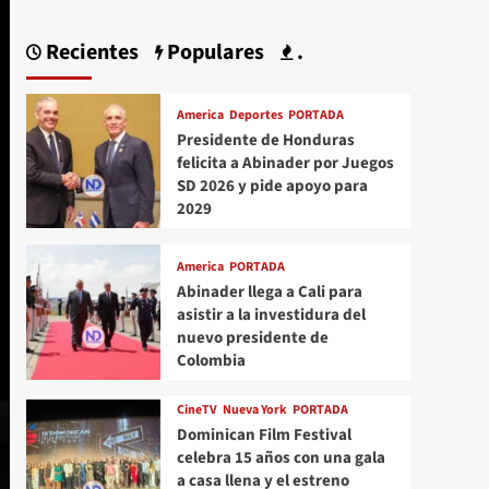
Recientes
Populares
.
America
Deportes
PORTADA
Presidente de Honduras
felicita a Abinader por Juegos
SD 2026 y pide apoyo para
2029
America
PORTADA
Abinader llega a Cali para
asistir a la investidura del
nuevo presidente de
Colombia
CineTV
Nueva York
PORTADA
Dominican Film Festival
celebra 15 años con una gala
a casa llena y el estreno