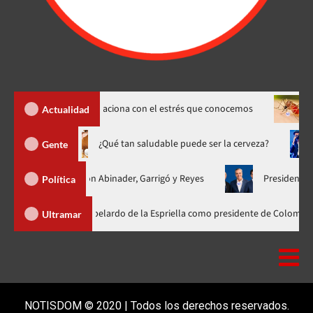
s» y cómo se relaciona con el estrés que conocemos
Dengue su
Actualidad
o hasta 20 de agosto
¿Qué tan saludable puede ser la cerveza?
Gente
 unificada con Abinader, Garrigó y Reyes
Presidente Abinader, 
Política
der participa en la investidura de Abelardo de la Espriella como presidente
Ultramar
NOTISDOM © 2020 | Todos los derechos reservados.