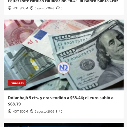
Feller Rate ratificó calificación “AA-” al Banco Santa Cruz
NOTISDOM
5 agosto 2026
0
Finanzas
Dólar bajó 9 cts. y era vendido a $58.44; el euro subió a
$68.79
NOTISDOM
5 agosto 2026
0