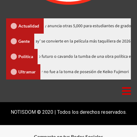
nacionales y anuncia otras 5,000 para estudiantes de grado
Co
Actualidad
‘Spider-Man: Brand New Day’ se convierte en la película más taquiller
Gente
 sembrando futuro o cavando la tumba de una obra política exitosa”
Política
inicana
Luis Abinader no fue a la toma de posesión de Keiko F
Ultramar
NOTISDOM © 2020 | Todos los derechos reservados.
Comparte en tus Redes Sociales