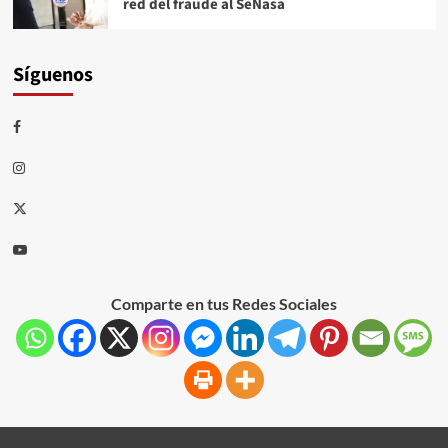
red del fraude al SeNasa
Síguenos
Comparte en tus Redes Sociales