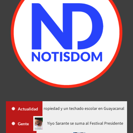
0 títulos de propiedad y un techado escolar en Guayacanal
Do
Actualidad
”, ahora en nuevo horario
Yiyo Sarante se suma al Festival Pr
Gente