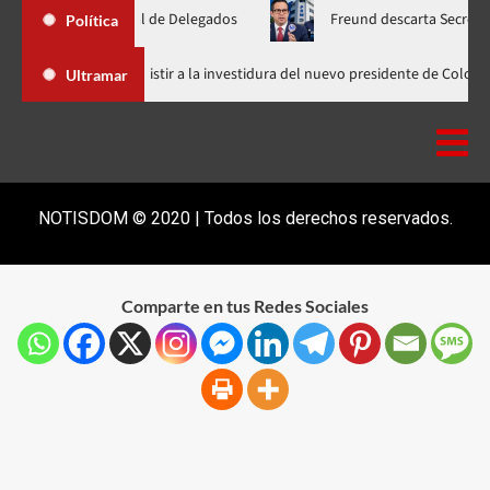
a Nacional de Delegados
Freund descarta Secretaría de Organi
Política
Abinader llega a Cali para asistir a la investidura del nuevo presi
Ultramar
NOTISDOM © 2020 | Todos los derechos reservados.
Comparte en tus Redes Sociales