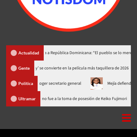
o lo dedica a República Dominicana: “El pueblo se lo merece”
«
Actualidad
‘Spider-Man: Brand New Day’ se convierte en la película más taquill
Gente
para escoger secretario general
Mejía defiende consenso PRM 
Política
minicana
Luis Abinader no fue a la toma de posesión de Keiko 
Ultramar