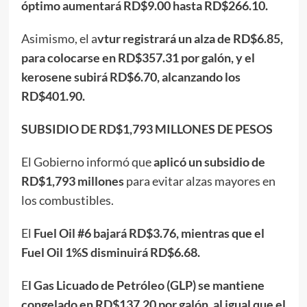
óptimo aumentará RD$9.00 hasta RD$266.10.
Asimismo, el a
vtur registrará un alza de RD$6.85,
para colocarse en RD$357.31 por galón, y el
kerosene subirá RD$6.70, alcanzando los
RD$401.90.
SUBSIDIO DE RD$1,793 MILLONES DE PESOS
El Gobierno informó que
aplicó un subsidio de
RD$1,793 millones
para evitar alzas mayores en
los combustibles.
El
Fuel Oil #6 bajará RD$3.76, mientras que el
Fuel Oil 1%S disminuirá RD$6.68.
E
l Gas Licuado de Petróleo (GLP) se mantiene
congelado en RD$137.20 por galón, al igual que el