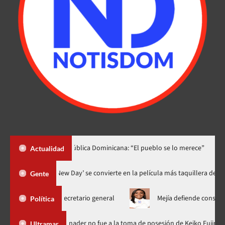
a a República Dominicana: “El pueblo se lo merece”
«¡Qué orgul
Actualidad
hos
‘Spider-Man: Brand New Day’ se convierte en la película má
Gente
ger secretario general
Mejía defiende consenso PRM para esco
Política
ública Dominicana
Luis Abinader no fue a la toma de posesión 
Ultramar