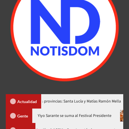
ear dos nuevas provincias: Santa Lucía y Matías Ramón Mella
D
Actualidad
ra en nuevo horario
Yiyo Sarante se suma al Festival President
Gente