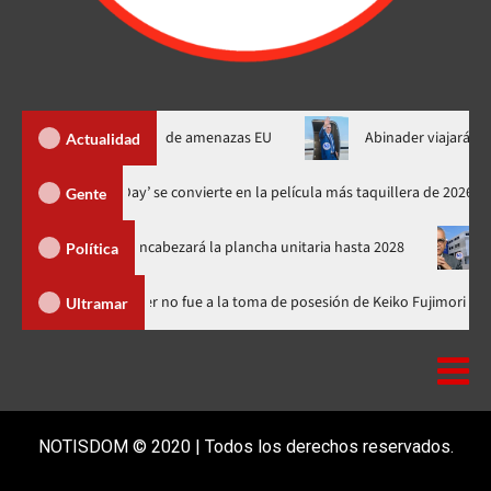
de Ormuz al fin de amenazas EU
Abinader viajará a Colombia a 
Actualidad
‘Spider-Man: Brand New Day’ se convierte en la película más taquille
Gente
el PRM y encabezará la plancha unitaria hasta 2028
Carlos Gab
Política
inicana
Luis Abinader no fue a la toma de posesión de Keiko F
Ultramar
NOTISDOM © 2020 | Todos los derechos reservados.