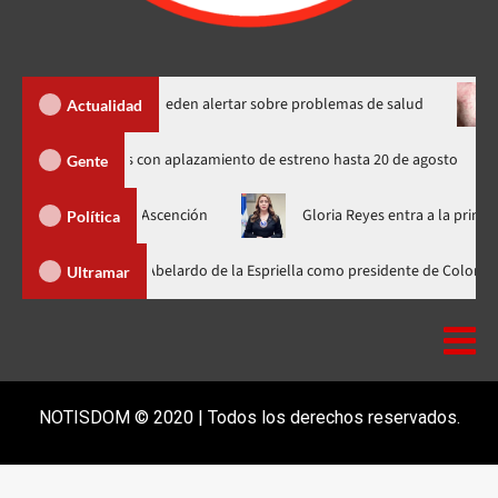
 constante pueden alertar sobre problemas de salud
La OPS e
Actualidad
 rusos de Spider-Man indignados con aplazamiento de estreno hasta 20 de 
Gente
de Deligne Ascención
Gloria Reyes entra a la primera línea de
Política
nader participa en la investidura de Abelardo de la Espriella como preside
Ultramar
NOTISDOM © 2020 | Todos los derechos reservados.