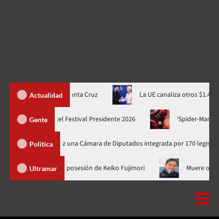
-” al Banco Santa Cruz
La UE canaliza otros $1.400 MM de activo
Actualidad
Juan Luis Guerra se suma al cartel Festival Presidente 2026
Gente
primera vez una Cámara de Diputados integrada por 170 legisladores
Política
Luis Abinader no fue a la toma de posesión de Keiko Fujimori
Ultramar