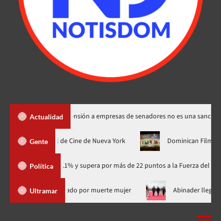
tos dice suspensión a empresas de senadores no es una sanción
Actualidad
rá su estreno mundial en el Festival de Cine de Nueva York
Do
Gente
 con 41.1% y supera por más de 22 puntos a la Fuerza del Pueblo
Política
Salió de RD supuesto médico investigado por muerte mujer
A
Ultramar