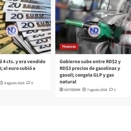
Finanzas
ó 4 cts. y era vendido
Gobierno sube entre RD$2 y
; el euro subió a
RD$3 precios de gasolinas y
gasoil; congela GLP y gas
natural
8 agosto 2026
0
NOTISDOM
7 agosto 2026
1