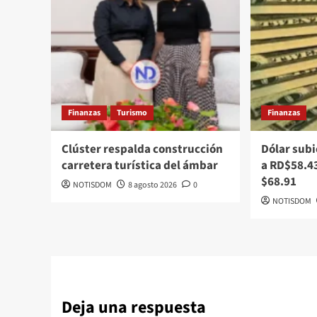
Finanzas
Turismo
Finanzas
Clúster respalda construcción
Dólar subi
carretera turística del ámbar
a RD$58.43
$68.91
NOTISDOM
8 agosto 2026
0
NOTISDOM
Deja una respuesta