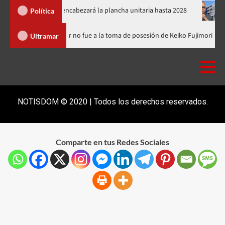
el PRM y encabezará la plancha unitaria hasta 2028
Carlos Gab
Política
inicana
Luis Abinader no fue a la toma de posesión de Keiko F
Ultramar
NOTISDOM © 2020 | Todos los derechos reservados.
Comparte en tus Redes Sociales