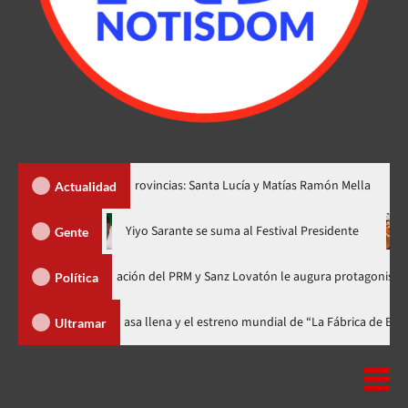
 dos nuevas provincias: Santa Lucía y Matías Ramón Mella
Dól
Actualidad
hora en nuevo horario
Yiyo Sarante se suma al Festival Preside
Gente
 de Organización del PRM y Sanz Lovatón le augura protagonismo político
Política
val celebra 15 años con una gala a casa llena y el estreno mundial de “La 
Ultramar