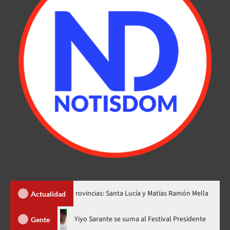
r dos nuevas provincias: Santa Lucía y Matías Ramón Mella
Dól
Actualidad
hora en nuevo horario
Yiyo Sarante se suma al Festival Preside
Gente