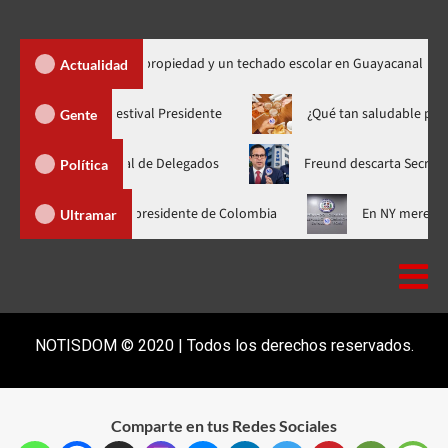
50 títulos de propiedad y un techado escolar en Guayacanal
D
Actualidad
Yiyo Sarante se suma al Festival Presidente
¿Qué tan sa
Gente
a Nacional de Delegados
Freund descarta Secretaría de Organ
Política
ara asistir a la investidura del nuevo presidente de Colombia
E
Ultramar
NOTISDOM © 2020 | Todos los derechos reservados.
Comparte en tus Redes Sociales