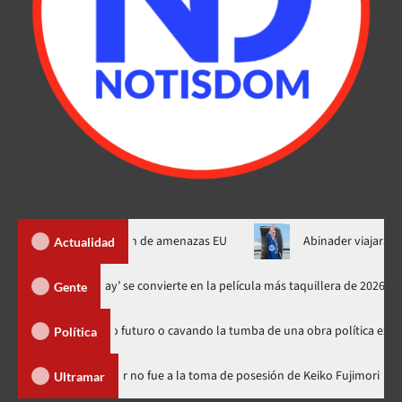
de Ormuz al fin de amenazas EU
Abinader viajará a Colombia a
Actualidad
‘Spider-Man: Brand New Day’ se convierte en la película más taquiller
Gente
 sembrando futuro o cavando la tumba de una obra política exitosa”
Política
inicana
Luis Abinader no fue a la toma de posesión de Keiko F
Ultramar