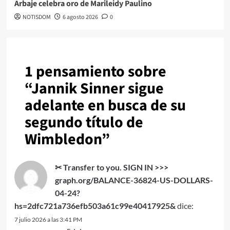
Arbaje celebra oro de Marileidy Paulino
NOTISDOM
6 agosto 2026
0
1 pensamiento sobre
“
Jannik Sinner sigue
adelante en busca de su
segundo título de
Wimbledon
”
✂ Transfer to you. SIGN IN >>>
graph.org/BALANCE-36824-US-DOLLARS-
04-24?
hs=2dfc721a736efb503a61c99e40417925&
dice:
7 julio 2026 a las 3:41 PM