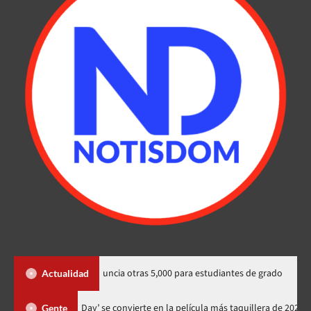
ionales y anuncia otras 5,000 para estudiantes de grado
Con e
Actualidad
‘Spider-Man: Brand New Day’ se convierte en la película más taquill
Gente