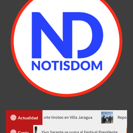
s heridos durante tiroteo en Villa Jaragua
Reportan hallazgo
Actualidad
hora en nuevo horario
Yiyo Sarante se suma al Festival Preside
Gente