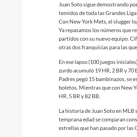
Juan Soto sigue demostrando por 
temidos de toda las Grandes Liga
Con New York Mets, el slugger l
Ya repasamos los números que reg
partidos con su nuevo equipo. Ci
otras dos franquicias para las que
En ese lapso (100 juegos iniciale
zurdo acumuló 19 HR, 2 BR y 70 
Padres pegó 15 bambinazos, se es
boletos. Mientras que con New Yo
HR, 5 BR y 82 BB.
La historia de Juan Soto en MLB s
temprana edad se comparan cons
estrellas que han pasado por las 