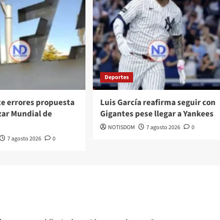
Deportes
te errores propuesta
Luis García reafirma seguir con
zar Mundial de
Gigantes pese llegar a Yankees
NOTISDOM
7 agosto 2026
0
7 agosto 2026
0