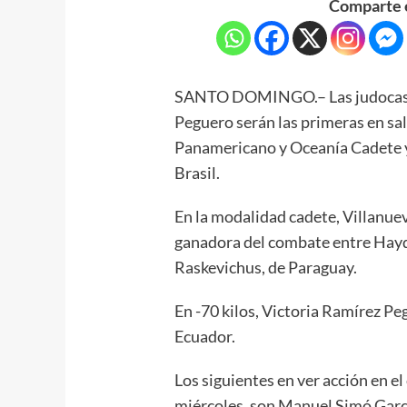
Comparte e
SANTO DOMINGO.– Las judocas L
Peguero serán las primeras en sa
Panamericano y Oceanía Cadete y 
Brasil.
En la modalidad cadete, Villanuev
ganadora del combate entre Hayd
Raskevichus, de Paraguay.
En -70 kilos, Victoria Ramírez P
Ecuador.
Los siguientes en ver acción en e
miércoles, son Manuel Simó Garcí