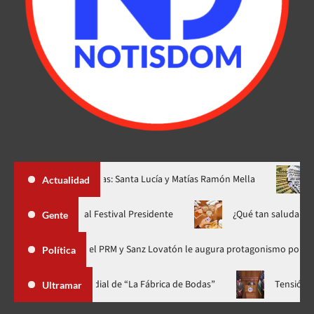
evas provincias: Santa Lucía y Matías Ramón Mella
Dólar subió
Actualidad
Yiyo Sarante se suma al Festival Presidente
¿Qué ta
Gente
nización del PRM y Sanz Lovatón le augura protagonismo político
Política
a gala a casa llena y el estreno mundial de “La Fábrica de Bodas”
Ultramar