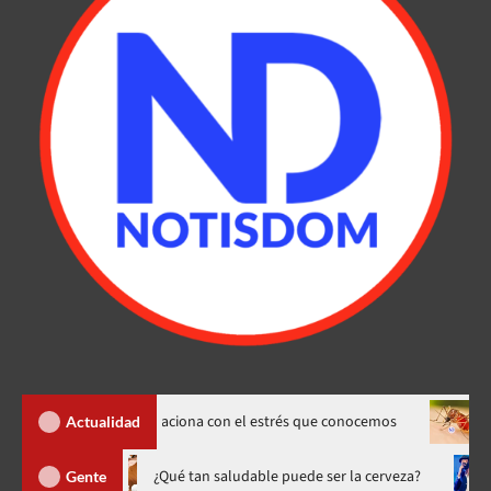
» y cómo se relaciona con el estrés que conocemos
Dengue sub
Actualidad
o hasta 20 de agosto
¿Qué tan saludable puede ser la cerveza
Gente