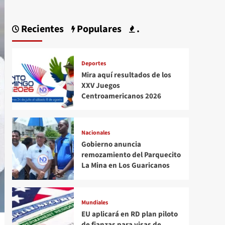
Recientes
Populares
.
Deportes
Mira aquí resultados de los
XXV Juegos
Centroamericanos 2026
Nacionales
Gobierno anuncia
remozamiento del Parquecito
La Mina en Los Guaricanos
Mundiales
EU aplicará en RD plan piloto
de fianzas para visas de