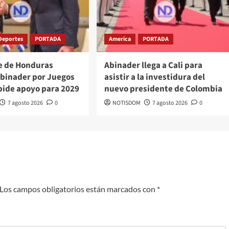
Deportes
PORTADA
America
PORTADA
e de Honduras
Abinader llega a Cali para
 Abinader por Juegos
asistir a la investidura del
pide apoyo para 2029
nuevo presidente de Colombia
7 agosto 2026
0
NOTISDOM
7 agosto 2026
0
Los campos obligatorios están marcados con
*