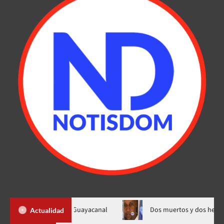
hado escolar en Guayacanal
Dos muertos y dos heridos durante
Actualidad